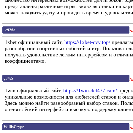
представлены различные игры, включая ставки на кар
может находить удачу и проводить время с удовольств
. c926o
1xbet официальный сайт,
https://1xbet-cvv.top/
предлага
разнообразие спортивных событий и игр. Пользовател
получать удовольствие легким интерфейсом и отличн
коэффициентами.
g342s
1win официальный сайт,
https://1win-del477.cam/
предла
уникальные возможности для любителей ставок и онла
Здесь можно найти разнообразный выбор ставок. Поль
оценят лёгкий интерфейс и высокую поддержку клиен
WillisCrype