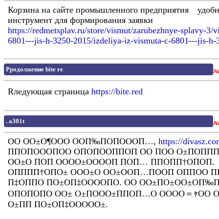
Корзина на сайте промышленного предприятия удоб
инструмент для формирования заявки
https://redmetsplav.ru/store/vismut/zarubezhnye-splavy-3/v
6801---jis-h-3250-2015/izdeliya-iz-vismuta-c-6801---jis-h
Pродолжение bite re
Rледующая страница
https://bite.red
. a301t
ОО ОО±О¶ООО ООП‰ПОПОООП…,
https://divasz.c
ППОПОООПОО ОПОПООППОП ОО ПОО О±ПОППП
ОО±О ПОП ОООО±ООООП ПОП… ППОПП†ОПОП.
ОПППП†ОПО± ООО±О ОО±ООП…ПООП ОППОО 
П‡ОППО ПО±ОП‡ООООПО. ОО ОО±ПО±ОО±ОП‰
ОПОПОПО ОО± О±ПООО±ППОП…О ОООО＝ｬOО 
О±ПП ПО±ОП‡ООООО±.