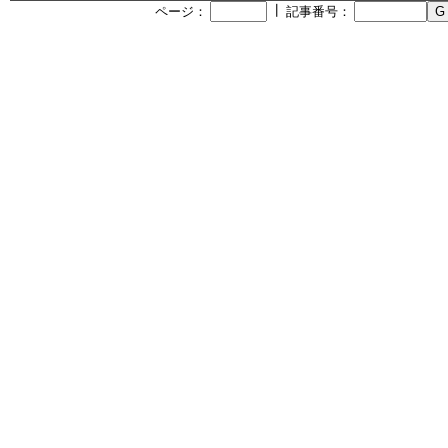
┃
ページ：
記事番号：