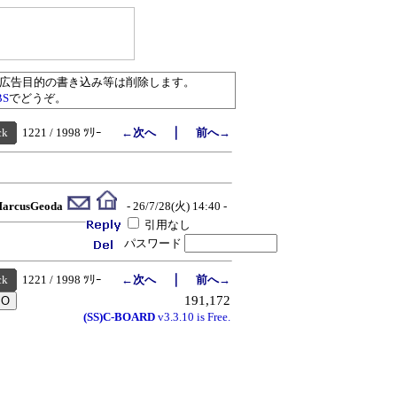
／広告目的の書き込み等は削除します。
BS
でどうぞ。
｜
ck
1221 / 1998 ﾂﾘｰ
←次へ
前へ→
arcusGeoda
- 26/7/28(火) 14:40 -
引用なし
パスワード
｜
ck
1221 / 1998 ﾂﾘｰ
←次へ
前へ→
191,172
(SS)C-BOARD
v3.3.10 is Free.