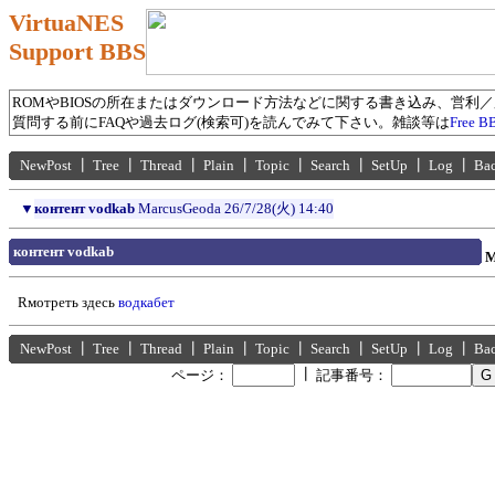
VirtuaNES
Support BBS
ROMやBIOSの所在またはダウンロード方法などに関する書き込み、営利
質問する前にFAQや過去ログ(検索可)を読んでみて下さい。雑談等は
Free B
NewPost
┃
Tree
┃
Thread
┃
Plain
┃
Topic
┃
Search
┃
SetUp
┃
Log
┃
Ba
▼
контент vodkab
MarcusGeoda
26/7/28(火) 14:40
контент vodkab
M
Rмотреть здесь
водкабет
NewPost
┃
Tree
┃
Thread
┃
Plain
┃
Topic
┃
Search
┃
SetUp
┃
Log
┃
Ba
┃
ページ：
記事番号：