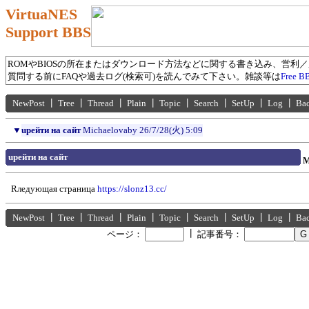
VirtuaNES
Support BBS
ROMやBIOSの所在またはダウンロード方法などに関する書き込み、営利
質問する前にFAQや過去ログ(検索可)を読んでみて下さい。雑談等は
Free B
NewPost
┃
Tree
┃
Thread
┃
Plain
┃
Topic
┃
Search
┃
SetUp
┃
Log
┃
Ba
▼
uрейти на сайт
Michaelovaby
26/7/28(火) 5:09
uрейти на сайт
M
Rледующая страница
https://slonz13.cc/
NewPost
┃
Tree
┃
Thread
┃
Plain
┃
Topic
┃
Search
┃
SetUp
┃
Log
┃
Ba
┃
ページ：
記事番号：