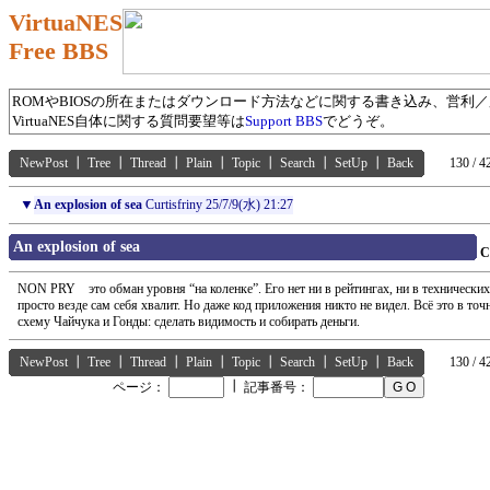
VirtuaNES
Free BBS
ROMやBIOSの所在またはダウンロード方法などに関する書き込み、営利
VirtuaNES自体に関する質問要望等は
Support BBS
でどうぞ。
NewPost
┃
Tree
┃
Thread
┃
Plain
┃
Topic
┃
Search
┃
SetUp
┃
Back
130 / 4
▼
An explosion of sea
Curtisfriny
25/7/9(水) 21:27
An explosion of sea
C
NON PRY это обман уровня “на коленке”. Его нет ни в рейтингах, ни в технически
просто везде сам себя хвалит. Но даже код приложения никто не видел. Всё это в точ
схему Чайчука и Гонды: сделать видимость и собирать деньги.
NewPost
┃
Tree
┃
Thread
┃
Plain
┃
Topic
┃
Search
┃
SetUp
┃
Back
130 / 4
┃
ページ：
記事番号：