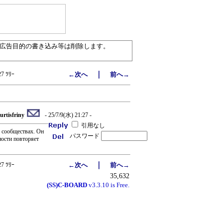
／広告目的の書き込み等は削除します。
｜
27 ﾂﾘｰ
←次へ
前へ→
urtisfriny
- 25/7/9(水) 21:27 -
引用なし
х сообществах. Он
パスワード
ности повторяет
｜
27 ﾂﾘｰ
←次へ
前へ→
35,632
(SS)C-BOARD
v3.3.10 is Free.