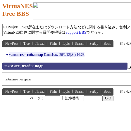
VirtuaNES
Free BBS
ROMやBIOSの所在またはダウンロード方法などに関する書き込み、営利
VirtuaNES自体に関する質問要望等は
Support BBS
でどうぞ。
NewPost
┃
Tree
┃
Thread
┃
Plain
┃
Topic
┃
Search
┃
SetUp
┃
Back
84 / 42
▼
~ажмите, чтобы подр
Danielsaw
26/2/12(木) 16:23
~ажмите, чтобы подр
D
rыберите ресурсы
NewPost
┃
Tree
┃
Thread
┃
Plain
┃
Topic
┃
Search
┃
SetUp
┃
Back
84 / 42
┃
ページ：
記事番号：