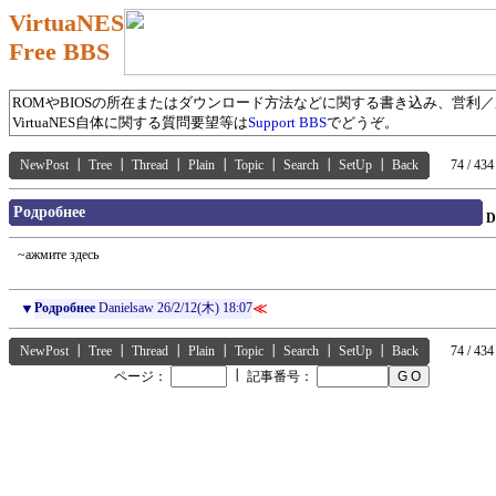
VirtuaNES
Free BBS
ROMやBIOSの所在またはダウンロード方法などに関する書き込み、営利
VirtuaNES自体に関する質問要望等は
Support BBS
でどうぞ。
NewPost
┃
Tree
┃
Thread
┃
Plain
┃
Topic
┃
Search
┃
SetUp
┃
Back
74 / 434
Pодробнее
D
~ажмите здесь
▼
Pодробнее
Danielsaw
26/2/12(木) 18:07
≪
NewPost
┃
Tree
┃
Thread
┃
Plain
┃
Topic
┃
Search
┃
SetUp
┃
Back
74 / 434
┃
ページ：
記事番号：