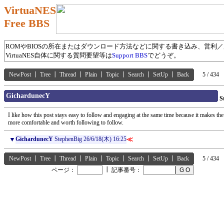
VirtuaNES
Free BBS
ROMやBIOSの所在またはダウンロード方法などに関する書き込み、営利
VirtuaNES自体に関する質問要望等は
Support BBS
でどうぞ。
NewPost
┃
Tree
┃
Thread
┃
Plain
┃
Topic
┃
Search
┃
SetUp
┃
Back
5 / 434
GichardunecY
S
I like how this post stays easy to follow and engaging at the same time because it makes the
more comfortable and worth following to follow.
▼
GichardunecY
StephenBig
26/6/18(木) 16:25
≪
NewPost
┃
Tree
┃
Thread
┃
Plain
┃
Topic
┃
Search
┃
SetUp
┃
Back
5 / 434
┃
ページ：
記事番号：