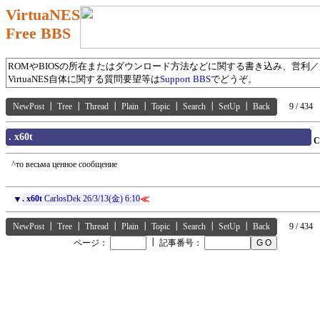
VirtuaNES
Free BBS
ROMやBIOSの所在またはダウンロード方法などに関する書き込み、営利
VirtuaNES自体に関する質問要望等は
Support BBS
でどうぞ。
NewPost
┃
Tree
┃
Thread
┃
Plain
┃
Topic
┃
Search
┃
SetUp
┃
Back
9 / 434
. x60t
C
^то весьма ценное сообщение
▼
. x60t
CarlosDek
26/3/13(金) 6:10
≪
NewPost
┃
Tree
┃
Thread
┃
Plain
┃
Topic
┃
Search
┃
SetUp
┃
Back
9 / 434
┃
ページ：
記事番号：