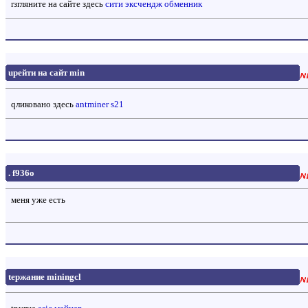
rзгляните на сайте здесь
сити эксчендж обменник
uрейти на сайт min
qликовано здесь
antminer s21
. f936o
меня уже есть
tержание miningcl