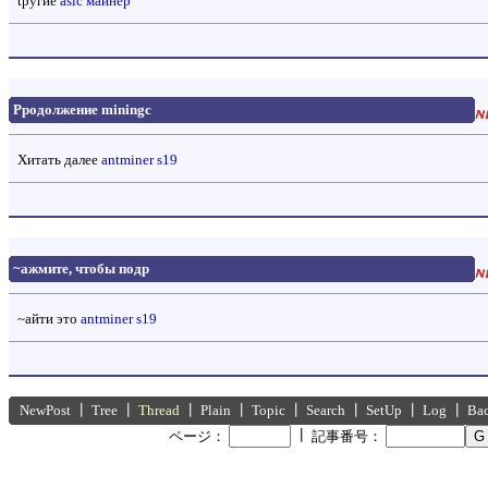
tругие
asic майнер
Pродолжение miningc
Xитать далее
antminer s19
~ажмите, чтобы подр
~айти это
antminer s19
NewPost
┃
Tree
┃
Thread
┃
Plain
┃
Topic
┃
Search
┃
SetUp
┃
Log
┃
Ba
┃
ページ：
記事番号：