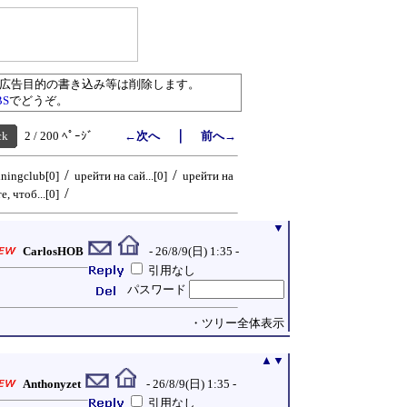
／広告目的の書き込み等は削除します。
BS
でどうぞ。
｜
ck
2 / 200 ﾍﾟｰｼﾞ
←次へ
前へ→
/
/
ningclub[0]
uрейти на сай...[0]
uрейти на
/
, чтоб...[0]
▼
CarlosHOB
- 26/8/9(日) 1:35 -
引用なし
パスワード
・ツリー全体表示
▲
▼
Anthonyzet
- 26/8/9(日) 1:35 -
引用なし