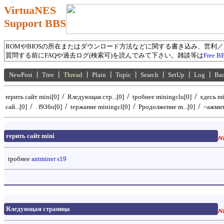
VirtuaNES
Support BBS
ROMやBIOSの所在またはダウンロード方法などに関する書き込み、営利
質問する前にFAQや過去ログ(検索可)を読んでみて下さい。雑談等は
Free B
NewPost
┃
Tree
┃
Thread
┃
Plain
┃
Topic
┃
Search
┃
SetUp
┃
Log
┃
Ba
/
/
/
rерить сайт mini[0]
Rледующая стр...[0]
tробнее miningclu[0]
xдесь mi
/
/
/
/
сай...[0]
. f936o[0]
tержание miningcl[0]
Pродолжение m...[0]
~ажмите
rерить сайт mini
tробнее
antminer s19
Rледующая страница