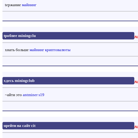
tержание
майнинг
tробнее miningclu
xнать больше
майнинг криптовалюты
xдесь miningclub
~айти это
antminer s19
uрейти на сайт cit