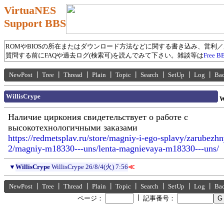
VirtuaNES
Support BBS
ROMやBIOSの所在またはダウンロード方法などに関する書き込み、営利
質問する前にFAQや過去ログ(検索可)を読んでみて下さい。雑談等は
Free B
NewPost
┃
Tree
┃
Thread
┃
Plain
┃
Topic
┃
Search
┃
SetUp
┃
Log
┃
Ba
WillisCrype
W
Наличие циркония свидетельствует о работе с
высокотехнологичными заказами
https://redmetsplav.ru/store/magniy-i-ego-splavy/zarubezh
2/magniy-m18330---uns/lenta-magnievaya-m18330---uns/
▼
WillisCrype
WillisCrype
26/8/4(火) 7:56
≪
NewPost
┃
Tree
┃
Thread
┃
Plain
┃
Topic
┃
Search
┃
SetUp
┃
Log
┃
Ba
┃
ページ：
記事番号：