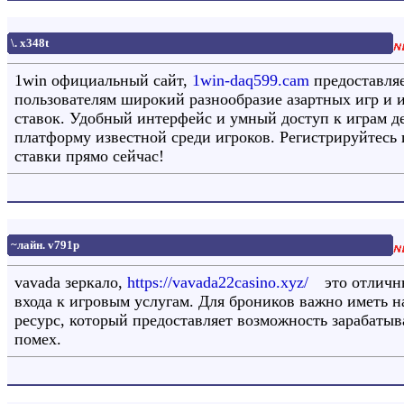
\. x348t
1win официальный сайт,
1win-daq599.cam
предоставля
пользователям широкий разнообразие азартных игр и 
ставок. Удобный интерфейс и умный доступ к играм д
платформу известной среди игроков. Регистрируйтесь 
ставки прямо сейчас!
~лайн. v791p
vavada зеркало,
https://vavada22casino.xyz/
это отличны
входа к игровым услугам. Для броников важно иметь 
ресурс, который предоставляет возможность зарабатыв
помех.