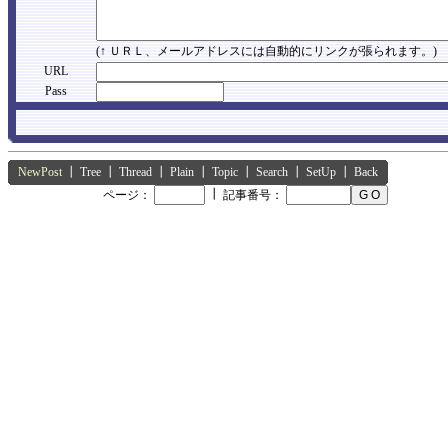
(↑ ＵＲＬ、メールアドレスには自動的にリンクが張られます。)
URL
Pass
NewPost
┃
Tree
┃
Thread
┃
Plain
┃
Topic
┃
Search
┃
SetUp
┃
Back
┃
ページ：
記事番号：