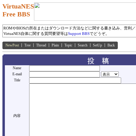
VirtuaNES
Free BBS
ROMやBIOSの所在またはダウンロード方法などに関する書き込み、営利
VirtuaNES自体に関する質問要望等は
Support BBS
でどうぞ。
NewPost
┃
Tree
┃
Thread
┃
Plain
┃
Topic
┃
Search
┃
SetUp
┃
Back
Name
E-mail
Title
内容