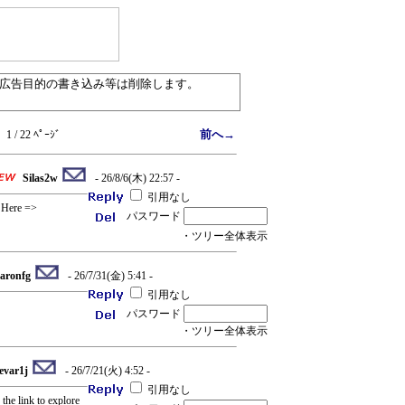
／広告目的の書き込み等は削除します。
前へ→
1 / 22 ﾍﾟｰｼﾞ
Silas2w
- 26/8/6(木) 22:57 -
引用なし
g Here =>
パスワード
・ツリー全体表示
aronfg
- 26/7/31(金) 5:41 -
引用なし
パスワード
・ツリー全体表示
evar1j
- 26/7/21(火) 4:52 -
引用なし
the link to explore