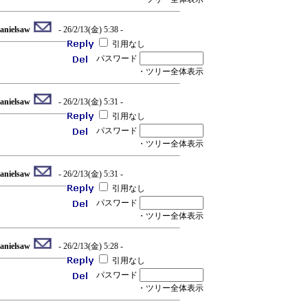
anielsaw
- 26/2/13(金) 5:38 -
引用なし
パスワード
・ツリー全体表示
anielsaw
- 26/2/13(金) 5:31 -
引用なし
パスワード
・ツリー全体表示
anielsaw
- 26/2/13(金) 5:31 -
引用なし
パスワード
・ツリー全体表示
anielsaw
- 26/2/13(金) 5:28 -
引用なし
パスワード
・ツリー全体表示