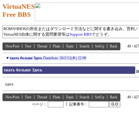
VirtuaNES
Free BBS
ROMやBIOSの所在またはダウンロード方法などに関する書き込み、営利
VirtuaNES自体に関する質問要望等は
Support BBS
でどうぞ。
NewPost
┃
Tree
┃
Thread
┃
Plain
┃
Topic
┃
Search
┃
SetUp
┃
Back
49 / 42
▼
xнать больше Здесь
Danielsaw
26/2/12(木) 22:09
xнать больше Здесь
D
xдесь
NewPost
┃
Tree
┃
Thread
┃
Plain
┃
Topic
┃
Search
┃
SetUp
┃
Back
49 / 42
┃
ページ：
記事番号：