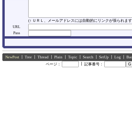
(↑ ＵＲＬ、メールアドレスには自動的にリンクが張られます
URL
Pass
NewPost
┃
Tree
┃
Thread
┃
Plain
┃
Topic
┃
Search
┃
SetUp
┃
Log
┃
Ba
┃
ページ：
記事番号：