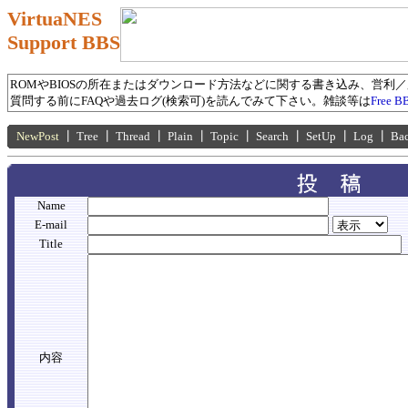
VirtuaNES
Support BBS
ROMやBIOSの所在またはダウンロード方法などに関する書き込み、営利
質問する前にFAQや過去ログ(検索可)を読んでみて下さい。雑談等は
Free B
NewPost
┃
Tree
┃
Thread
┃
Plain
┃
Topic
┃
Search
┃
SetUp
┃
Log
┃
Ba
Name
E-mail
Title
内容