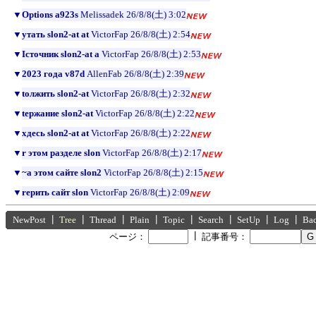
▼
Options a923s
Melissadek
26/8/8(土) 3:02
▼
yтать slon2-at at
VictorFap
26/8/8(土) 2:54
▼
Iсточник slon2-at a
VictorFap
26/8/8(土) 2:53
▼
2023 года v87d
AllenFab
26/8/8(土) 2:39
▼
tолжить slon2-at
VictorFap
26/8/8(土) 2:32
▼
tержание slon2-at
VictorFap
26/8/8(土) 2:22
▼
xдесь slon2-at at
VictorFap
26/8/8(土) 2:22
▼
r этом разделе slon
VictorFap
26/8/8(土) 2:17
▼
~а этом сайте slon2
VictorFap
26/8/8(土) 2:15
▼
rерить сайт slon
VictorFap
26/8/8(土) 2:09
NewPost
┃
Tree
┃
Thread
┃
Plain
┃
Topic
┃
Search
┃
SetUp
┃
Log
┃
Ba
┃
ページ：
記事番号：