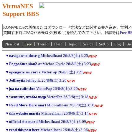
VirtuaNES
Support BBS
ROMやBIOSの所在またはダウンロード方法などに関する書き込み、営利
質問する前にFAQや過去ログ(検索可)を読んでみて下さい。雑談等は
Free B
NewPost
┃
Tree
┃
Thread
┃
Plain
┃
Topic
┃
Search
┃
SetUp
┃
Log
┃
Ba
▼
navigate to these g
MichealInani
26/8/8(土) 3:25
▼
Pодробнее slon2-at
MichaelGycle
26/8/8(土) 3:23
▼
uрейдите на этот с
VictorFap
26/8/8(土) 3:21
▼
Jeffreytiz
Jeffreytiz
26/8/8(土) 3:20
▼
|ка на сайт slon
VictorFap
26/8/8(土) 3:20
▼
~ажмите, чтобы подр
VictorFap
26/8/8(土) 3:18
▼
Read More Here mart
MichealInani
26/8/8(土) 3:16
▼
this website martia
MichealInani
26/8/8(土) 3:14
▼
official site marti
MichealInani
26/8/8(土) 3:09
▼
read this post here
MichealInani
26/8/8(土) 3:06