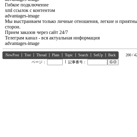
Гибкое подключение
xml ссылок с контентом
advantages-image
Мы выстраиваем только личные отношения, легкие и приятны
сторон.
Прием заказов через сайт 24/7
Телеграм канал - вся актуальная информация
advantages-image
NewPost
┃
Tree
┃
Thread
┃
Plain
┃
Topic
┃
Search
┃
SetUp
┃
Back
200 / 4
┃
ページ：
記事番号：