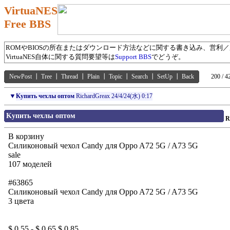
VirtuaNES
Free BBS
ROMやBIOSの所在またはダウンロード方法などに関する書き込み、営利
VirtuaNES自体に関する質問要望等は
Support BBS
でどうぞ。
NewPost
┃
Tree
┃
Thread
┃
Plain
┃
Topic
┃
Search
┃
SetUp
┃
Back
200 / 4
▼
Kупить чехлы оптом
RichardGreax
24/4/24(水) 0:17
Kупить чехлы оптом
R
B корзину
Силиконовый чехол Candy для Oppo A72 5G / A73 5G
sale
107 моделей
#63865
Силиконовый чехол Candy для Oppo A72 5G / A73 5G
3 цвета
$ 0.55 - $ 0.65 $ 0.85