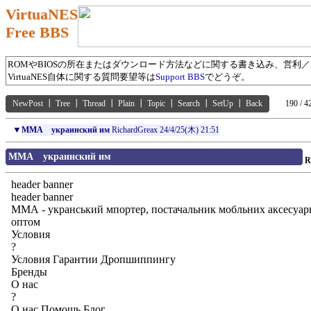
VirtuaNES
Free BBS
ROMやBIOSの所在またはダウンロード方法などに関する書き込み、営利
VirtuaNES自体に関する質問要望等は
Support BBS
でどうぞ。
NewPost
┃
Tree
┃
Thread
┃
Plain
┃
Topic
┃
Search
┃
SetUp
┃
Back
190 / 4
▼
MМА украинский им
RichardGreax
24/4/25(木) 21:51
MМА украинский им
R
header banner
header banner
ММА - укранський мпортер, постачальник мобльних аксесуарв
оптом
Условия
?
Условия Гарантии Дропшиппингу
Бренды
О нас
?
О нас Помощь Блог