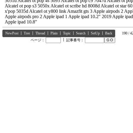
5051d Alcatel ot pop 4s 5095 Alcatel ot pop c9 7047d Alcatel ot po
Alcatel ot pop s3 5050x Alcatel ot scribe hd 8008d Alcatel ot star 60
x'pop 5035d Alcatel ot y800 link Amazfit gts 3 Apple airpods 2 App
Apple airpods pro 2 Apple ipad 1 Apple ipad 10.2" 2019 Apple ipa
Apple ipad 10.8"
NewPost
┃
Tree
┃
Thread
┃
Plain
┃
Topic
┃
Search
┃
SetUp
┃
Back
190 / 4
┃
ページ：
記事番号：