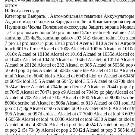
оптом
Найти аксессуар
Категория Выбрать... Автомобильная тематика Аккумуляторы
Аудио и видео Гаджеты Зарядки и кабели Компьютерная пери
Наушники Чехлы Полезные аксессуары Защита экрана Модель 
12/12 pro huawei honor 50 pro mi band 5/6/7 realme 9i realme c21/
samsung a33 4g/5g samsung galaxy a03 (4g) xiaomi redmi 10a xiao
7 pro 13 pro max/14 plus 13/13 pro/14 Acer a1-810 Acer b1 Airpods
touch 6015x fire e Alcatel ot 1008 Alcatel ot 1009x Alcatel ot 1010d
1010x Alcatel ot 1013d Alcatel ot 1016d Alcatel ot 1035d Alcatel ot
ot 1040x Alcatel ot 1042d Alcatel ot 1046d Alcatel ot 1051d Alcatel
Alcatel ot 2012d Alcatel ot 232 Alcatel ot 385 Alcatel ot 5036d pop 
5056d pop 4 plus Alcatel ot 5080x shine lite Alcatel ot 510a Alcatel 
mini Alcatel ot 6040 idol x Alcatel ot 6043d idol x+ Alcatel ot 6045f 
ot 6045k idol 3 5.5 Alcatel ot 6045y idol 3 5.5 Alcatel ot 6070k idol 
7024w fierce Alcatel ot 7040n pop fierce 2 Alcatel ot 7044x pop 2 
ot 7045 Alcatel ot 7047a pop c9 Alcatel ot 7048x go play Alcatel ot
Alcatel ot 708 Alcatel ot 710a Alcatel ot 800 Alcatel ot 8000d scribe
8008x scribe hd Alcatel ot 806a Alcatel ot 813 Alcatel ot 891 soul A
pixi 4 (7) 3g Alcatel ot 905 Alcatel ot 916 Alcatel ot 918 Alcatel ot 
995 Alcatel ot 997d ardesia Alcatel ot c7 7040 Alcatel ot idol 3 6039 
4 6055k Alcatel ot idol 4s 6030 Alcatel ot idol 6030 Alcatel ot idol 
Alcatel ot pixi 4 8050d Alcatel ot pixi first 4024d Alcatel ot pop 2 (
ot pop 2 (5) 7043y Alcatel ot pop 2 5042d Alcatel ot pop 3 5054d Al